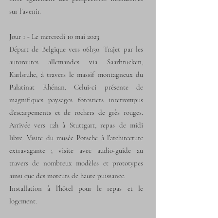
sur l’avenir.
Jour 1 - Le mercredi 10 mai 2023
Départ de Belgique vers 06h30. Trajet par les
autoroutes allemandes via Saarbrucken,
Karlsruhe, à travers le massif montagneux du
Palatinat Rhénan. Celui-ci présente de
magnifiques paysages forestiers interrompus
d’escarpements et de rochers de grès rouges.
Arrivée vers 12h à Stuttgart, repas de midi
libre. Visite du musée Porsche à l’architecture
extravagante ; visite avec audio-guide au
travers de nombreux modèles et prototypes
ainsi que des moteurs de haute puissance.
Installation à l’hôtel pour le repas et le
logement.