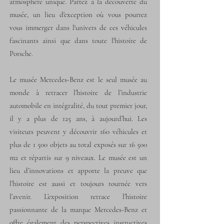
atmosphère unique. Partez à la découverte du
musée, un lieu d'exception où vous pourrez
vous immerger dans l'univers de ces véhicules
fascinants ainsi que dans toute l'histoire de
Porsche.
Le musée Mercedes-Benz est le seul musée au
monde à retracer l’histoire de l’industrie
automobile en intégralité, du tout premier jour,
il y a plus de 125 ans, à aujourd’hui. Les
visiteurs peuvent y découvrir 160 véhicules et
plus de 1 500 objets au total exposés sur 16 500
m2 et répartis sur 9 niveaux. Le musée est un
lieu d’innovations et apporte la preuve que
l’histoire est aussi et toujours tournée vers
l’avenir. L’exposition retrace l’histoire
passionnante de la marque Mercedes-Benz et
offre également des perspectives instructives