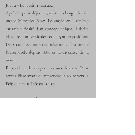
Jour 2 - Le jeudi 11 mai 2023
Après le petit déjeuner, visite audio-guidée du
musée Mercedes Benz. Le musée en lui-même
est une curiosité d’un concept unique. Il abrite
plus de 160 véhicules et 1 500 expositions.
Deux circuits connectés présentent l’histoire de
l’automobile depuis 1886 et la diversité de la
marque.
Repas de midi compris en cours de route. Petit
temps libre avant de reprendre la route vers la
Belgique et arrivée en soirée.
Le prix comprend
Le voyage en autocar***(*) de jour,
L’hébergement en demi-pension, taxes de
séjour comprises,
Le repas de midi du jour 2,