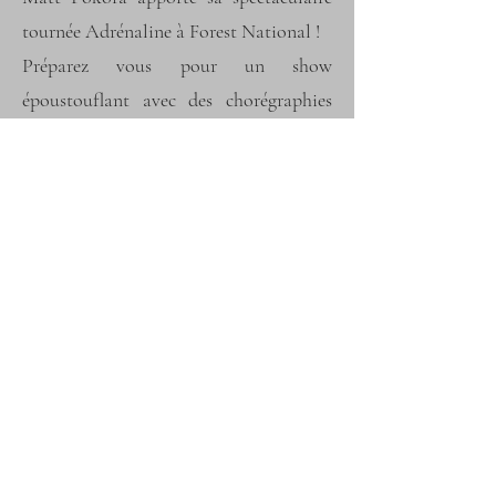
tournée Adrénaline à Forest National !
Préparez vous pour un show
époustouflant avec des chorégraphies
impressionnantes et une mise en scène
extraordinaire.
Départs : (horaires à confirmer / concert
à 20h00)
Hannut,
Wanze,
Jambes,
Waremme et Andenne possible avec un
supplément de 5.00€/personne.
Réservation