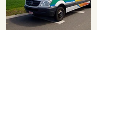
Description :
Remorque de 4m³ disponible
PLAN_INTERIEUR_20_PLACES_RMD_A_COMPLETER
.pdf
Télécharger PDF • 202KB