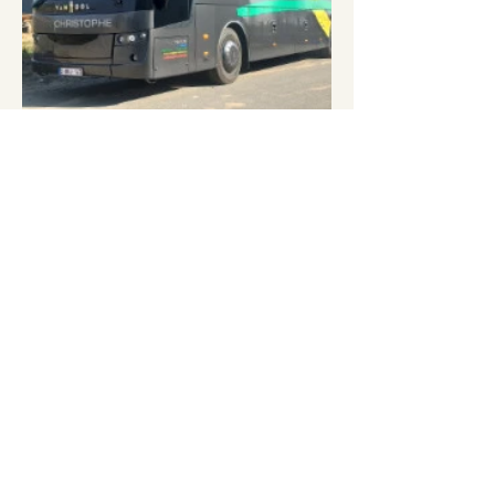
Description :
PLAN_INTERIEUR_60-PLACES-BKJ_A-COMPLETER
.pdf
Télécharger PDF • 434KB