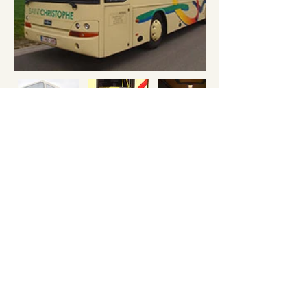
Description :
Bac à ski disponile 
Accès PMR
PLAN_INTERIEUR_54_PLACES_HSZ_A_COMPLETER
.pdf
Télécharger PDF • 210KB