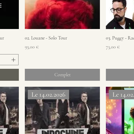
our
02. Louane - Solo Tour
03. Puggy - Ra
Prix
Prix
93,00 €
73,00 €
Complet
Le 14.02.2026
Le 14.02